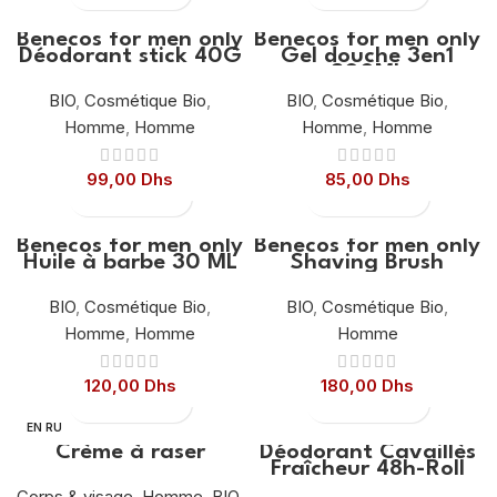
Benecos for men only
Benecos for men only
Déodorant stick 40G
Gel douche 3en1
200ML
BIO
,
Cosmétique Bio
,
BIO
,
Cosmétique Bio
,
Homme
,
Homme
Homme
,
Homme
99,00
Dhs
85,00
Dhs
Benecos for men only
Benecos for men only
Huile à barbe 30 ML
Shaving Brush
BIO
,
Cosmétique Bio
,
BIO
,
Cosmétique Bio
,
Homme
,
Homme
Homme
120,00
Dhs
180,00
Dhs
EN RU
PTURE
Crème à raser
Déodorant Cavaillès
Fraîcheur 48h-Roll
on
Corps & visage
,
Homme
,
BIO
,