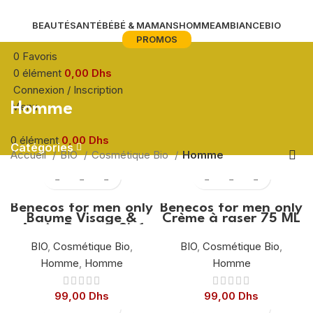
BEAUTÉ
SANTÉ
BÉBÉ & MAMANS
HOMME
AMBIANCE
BIO
PROMOS
0
Favoris
0
élément
0,00
Dhs
Connexion / Inscription
Menu
Homme
0
élément
0,00
Dhs
Catégories
Accueil
BIO
Cosmétique Bio
Homme
Benecos for men only
Benecos for men only
Baume Visage &
Crème à raser 75 ML
Après-Rasage 2in1
50 ML
BIO
,
Cosmétique Bio
,
BIO
,
Cosmétique Bio
,
Homme
,
Homme
Homme
99,00
Dhs
99,00
Dhs