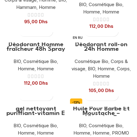
BIO
,
Cosmétique Bio
,
Hammam
,
Homme
Homme
,
Homme
95,00
Dhs
112,00
Dhs
EN RU
PTURE
Déodorant Homme
Déodorant roll-on
fraîcheur 48h Spray
24h Homme
BIO
,
Cosmétique Bio
,
Cosmétique Bio
,
Corps &
Homme
,
Homme
visage
,
BIO
,
Homme
,
Corps
,
Homme
112,00
Dhs
105,00
Dhs
-13%
gel nettoyant
Huile Pour Barbe Et
puriffiant-vitamin E
Moustache –
Vitamine E
BIO
,
Cosmétique Bio
,
BIO
,
Cosmétique Bio
,
Homme
,
Homme
Homme
,
Homme
,
PROMO