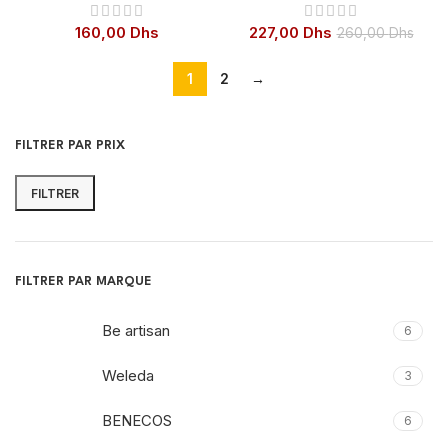
160,00
Dhs
227,00
Dhs
260,00
Dhs
1
2
→
FILTRER PAR PRIX
FILTRER
Prix
Prix
min
max
FILTRER PAR MARQUE
Be artisan
6
Weleda
3
BENECOS
6