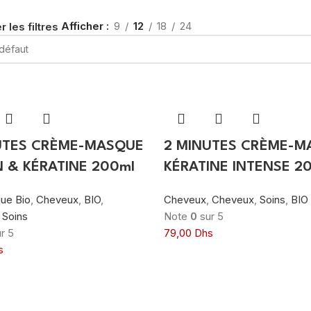
Afficher
9
12
18
24
r les filtres
UTES CRÈME-MASQUE
2 MINUTES CRÈME-M
 & KÉRATINE 200ml
KÉRATINE INTENSE 2
ue Bio
,
Cheveux
,
BIO
,
Cheveux
,
Cheveux
,
Soins
,
BIO
,
Soins
Note
0
sur 5
r 5
79,00
Dhs
s