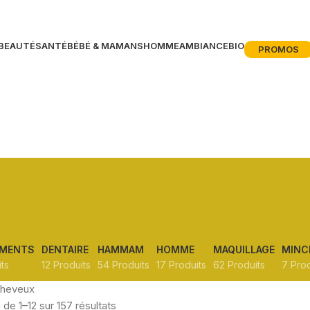
BEAUTÉ
SANTÉ
BÉBÉ & MAMANS
HOMME
AMBIANCE
BIO
PROMOS
MENTS
DENTAIRE
HAMMAM
HOMME
MAQUILLAGE
MINC
ts
12 Produits
54 Produits
17 Produits
62 Produits
7 Prod
heveux
 de 1–12 sur 157 résultats