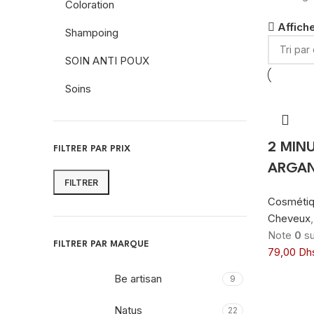
Coloration
Affiche
Shampoing
SOIN ANTI POUX
Soins
2 MIN
FILTRER PAR PRIX
ARGAN
FILTRER
Prix
Prix
Cosmétiq
min
max
Cheveux
Note
0
su
FILTRER PAR MARQUE
79,00
Dh
Be artisan
9
Natus
22