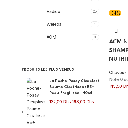
Radico
25
-34%
Weleda
1
ACM
3
ACM 
Aromessence
6
SHAMP
NUTRIT
BELIFLOR
5
PRODUITS LES PLUS VENDUS
Cheveux
CAPILA
1
Note
0
su
La Roche-Posay Cicaplast
145,50
D
Baume Cicatrisant B5+
Cultivator's
7
Peau Fragilisée | 40ml
DUCRAY
132,00
Dhs
198,00
Dhs
2
Isdin
1
KLORANE
20