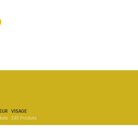
EUR
VISAGE
uits
245 Produits