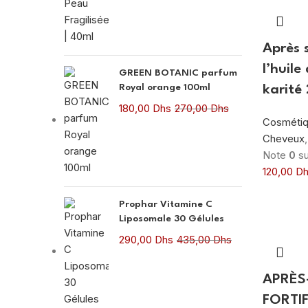
LOTUS BIO
5
Après 
NUXE
1
l’huile
GREEN BOTANIC parfum
Royal orange 100ml
karité
SANTE BIO
1
180,00
Dhs
270,00
Dhs
Sunab
Cosmétiq
3
Cheveux
Urban care
43
Note
0
su
120,00
Dh
URIAGE
1
Prophar Vitamine C
Liposomale 30 Gélules
290,00
Dhs
435,00
Dhs
APRÈS
FORTIF