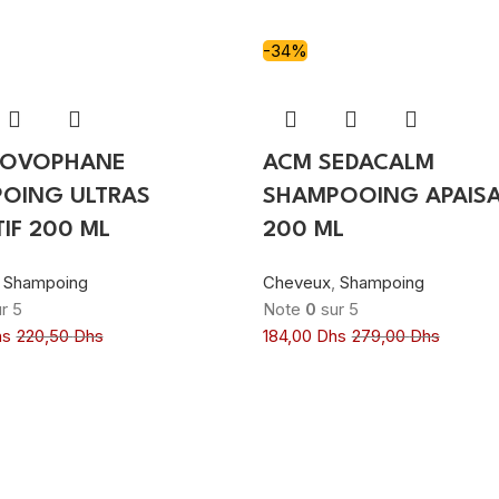
-34%
NOVOPHANE
ACM SEDACALM
OING ULTRAS
SHAMPOOING APAIS
IF 200 ML
200 ML
,
Shampoing
Cheveux
,
Shampoing
r 5
Note
0
sur 5
hs
220,50
Dhs
184,00
Dhs
279,00
Dhs