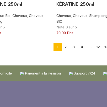
INE 250ml
KÉRATINE 250ml
ue Bio
,
Cheveux
,
Cheveux
,
Cheveux
,
Cheveux
,
Shampoin
ng
BIO
r 5
Note
0
sur 5
s
79,00
Dhs
1
2
3
4
…
12
1
domicile
Paiement à la livraison
Support 7/24