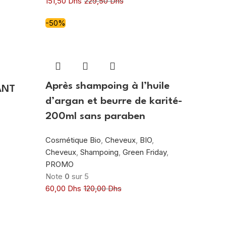
151,50
Dhs
229,50
Dhs
-50%
Après shampoing à l’huile
ANT
d’argan et beurre de karité-
200ml sans paraben
Cosmétique Bio
,
Cheveux
,
BIO
,
Cheveux
,
Shampoing
,
Green Friday
,
PROMO
Note
0
sur 5
60,00
Dhs
120,00
Dhs