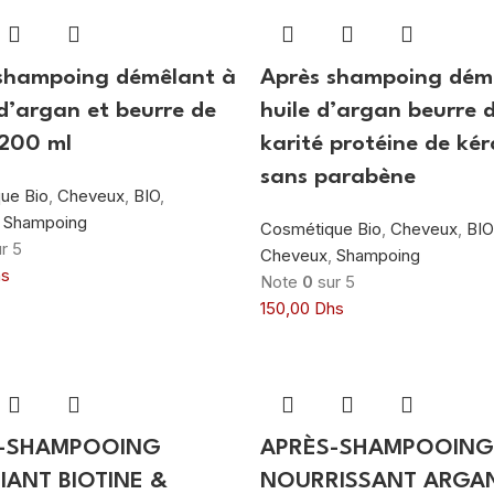
shampoing démêlant à
Après shampoing dém
 d’argan et beurre de
huile d’argan beurre 
 200 ml
karité protéine de kér
sans parabène
ue Bio
,
Cheveux
,
BIO
,
,
Shampoing
Cosmétique Bio
,
Cheveux
,
BIO
r 5
Cheveux
,
Shampoing
s
Note
0
sur 5
150,00
Dhs
-SHAMPOOING
APRÈS-SHAMPOOING
IANT BIOTINE &
NOURRISSANT ARGA