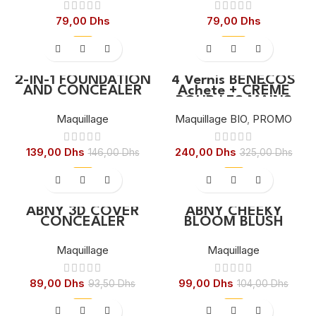
79,00
Dhs
79,00
Dhs
-5%
-26%
2-IN-1 FOUNDATION
4 Vernis BENECOS
AND CONCEALER
Achete + CRÈME
POUR LES MAINS
SANS ODEUR 100ML
Maquillage
Maquillage BIO
,
PROMO
Offerte
139,00
Dhs
240,00
Dhs
146,00
Dhs
325,00
Dhs
-5%
-5%
ABNY 3D COVER
ABNY CHEEKY
CONCEALER
BLOOM BLUSH
Maquillage
Maquillage
89,00
Dhs
99,00
Dhs
93,50
Dhs
104,00
Dhs
-5%
-5%