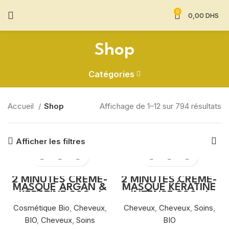
0
0,00
DHS
Shop
Catégories
Accueil
Shop
Affichage de 1–12 sur 794 résultats
Afficher les filtres
2 MINUTES CRÈME-
2 MINUTES CRÈME-
MASQUE ARGAN &
MASQUE KÉRATINE
KÉRATINE 200ml
INTENSE 200ml
Cosmétique Bio
,
Cheveux
,
Cheveux
,
Cheveux
,
Soins
,
BIO
,
Cheveux
,
Soins
BIO