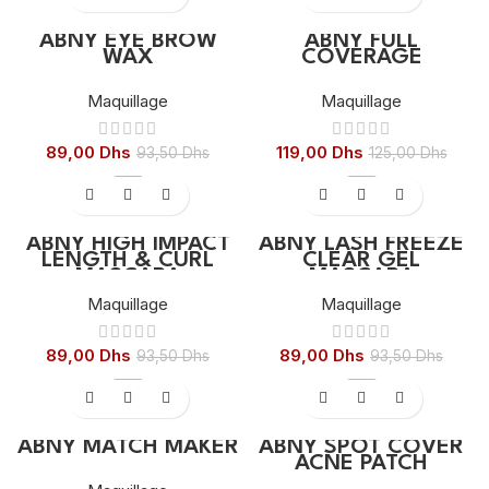
ABNY EYE BROW
ABNY FULL
WAX
COVERAGE
Maquillage
Maquillage
89,00
Dhs
119,00
Dhs
93,50
Dhs
125,00
Dhs
-5%
-5%
ABNY HIGH IMPACT
ABNY LASH FREEZE
LENGTH & CURL
CLEAR GEL
MASCARA
MASCARA
Maquillage
Maquillage
89,00
Dhs
89,00
Dhs
93,50
Dhs
93,50
Dhs
-5%
-5%
ABNY MATCH MAKER
ABNY SPOT COVER
ACNE PATCH