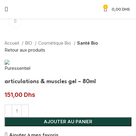
0
0,00
DHS
Agrandir
Accueil
BIO
Cosmétique Bio
Santé Bio
Retour aux produits
articulations & muscles gel – 80ml
151,00
Dhs
AJOUTER AU PANIER
Ajouter à mes favoris