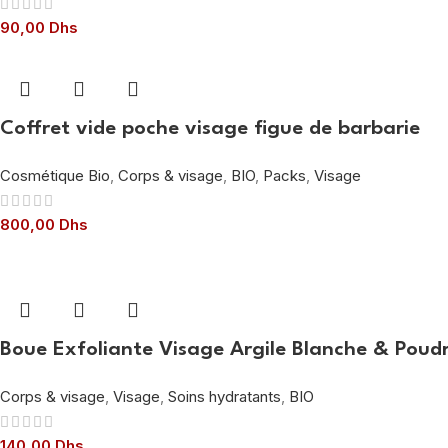
90,00
Dhs
Coffret vide poche visage figue de barbarie
Cosmétique Bio
,
Corps & visage
,
BIO
,
Packs
,
Visage
800,00
Dhs
Boue Exfoliante Visage Argile Blanche & Poud
Corps & visage
,
Visage
,
Soins hydratants
,
BIO
140,00
Dhs