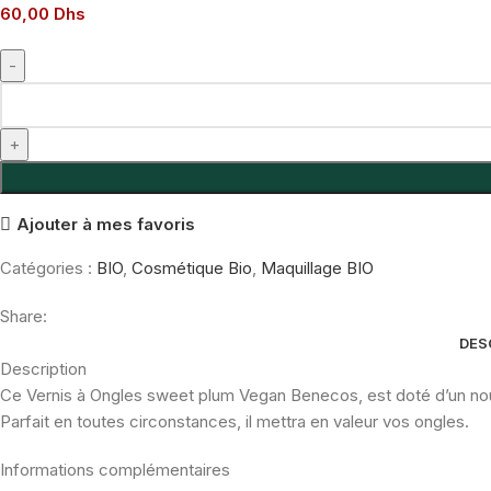
60,00
Dhs
quantité
de
Benecos
Nail
Polish
Ajouter à mes favoris
-
sweet
Catégories :
BIO
,
Cosmétique Bio
,
Maquillage BIO
plum
-
Share:
perméable
DES
à
Description
l'eau
Ce Vernis à Ongles sweet plum Vegan Benecos, est doté d’un nouve
et
Parfait en toutes circonstances, il mettra en valeur vos ongles.
à
l'oxygène
Informations complémentaires
5ml