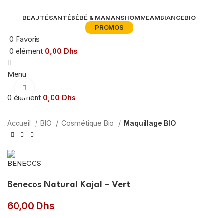
BEAUTÉ
SANTÉ
BÉBÉ & MAMANS
HOMME
AMBIANCE
BIO
PROMOS
0
Favoris
0
élément
0,00
Dhs
Menu
Agrandir
0
élément
0,00
Dhs
Accueil
BIO
Cosmétique Bio
Maquillage BIO
Benecos Natural Kajal – Vert
60,00
Dhs