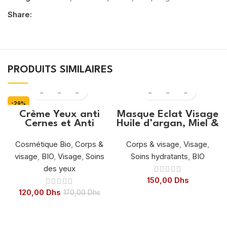
Share:
PRODUITS SIMILAIRES
-29%
Crème Yeux anti
Masque Eclat Visage
Cernes et Anti
Huile d’argan, Miel &
poches 15ml
Extrait de safran
100ml
Cosmétique Bio
,
Corps &
Corps & visage
,
Visage
,
visage
,
BIO
,
Visage
,
Soins
Soins hydratants
,
BIO
des yeux
150,00
Dhs
120,00
Dhs
170,00
Dhs