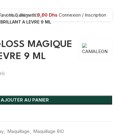
Favoris
0
élément
0,00
Dhs
Connexion / Inscription
io
Maquillage BIO
RILLANT A LEVRE 9 ML
LOSS MAGIQUE
EVRE 9 ML
hs
AJOUTER AU PANIER
ay
,
Maquillage
,
Maquillage BIO