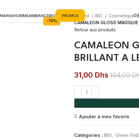
0
MAMANS
HOMME
AMBIANCE
BIO
PROMOS
Accueil
BIO
Cosmétique B
-70%
CAMALEON GLOSS MAGIQUE B
Retour aux produits
CAMALEON G
BRILLANT A L
31,00
Dhs
104,00
D
Ajouter à mes favoris
Catégories :
BIO
,
Green Frid