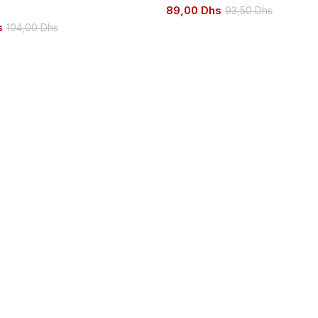
89,00
Dhs
93,50
Dhs
s
104,00
Dhs