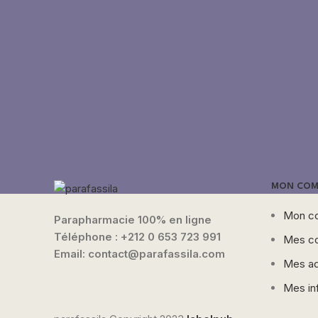
MON COM
Mon c
Parapharmacie 100% en ligne
Téléphone :
+212 0 653 723 991
Mes c
Email: contact@parafassila.com
Mes ad
Mes in