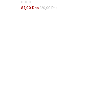
87,00
Dhs
120,00
Dhs
ABNY
IN-O
Maquill
89,00