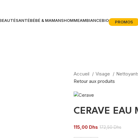
BEAUTÉ
SANTÉ
BÉBÉ & MAMANS
HOMME
AMBIANCE
BIO
PROMOS
Accueil
Visage
Nettoyan
Retour aux produits
CERAVE EAU 
115,00
Dhs
172,50
Dhs