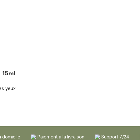
 15ml
es yeux
à domicile
Paiement à la livraison
Support 7/24