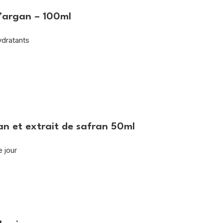
d’argan – 100ml
ydratants
an et extrait de safran 50ml
e jour