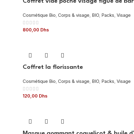
Coffret vide poche visage figue de bar
Cosmétique Bio
,
Corps & visage
,
BIO
,
Packs
,
Visage
800,00
Dhs
Coffret la florissante
Cosmétique Bio
,
Corps & visage
,
BIO
,
Packs
,
Visage
120,00
Dhs
Masque gommant coquelicot & huile d