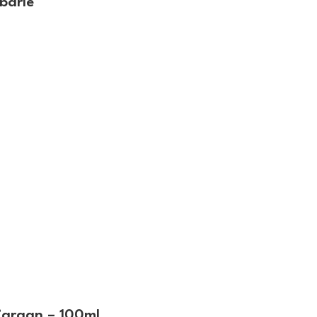
barie
’argan – 100ml