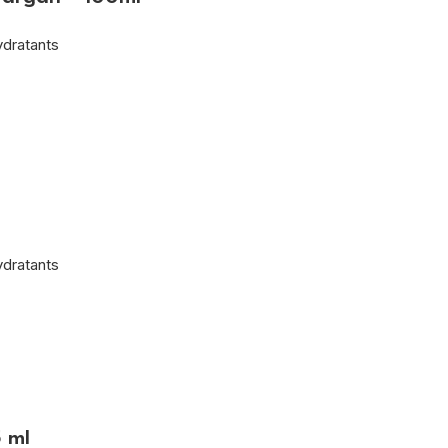
ydratants
ydratants
5 ml