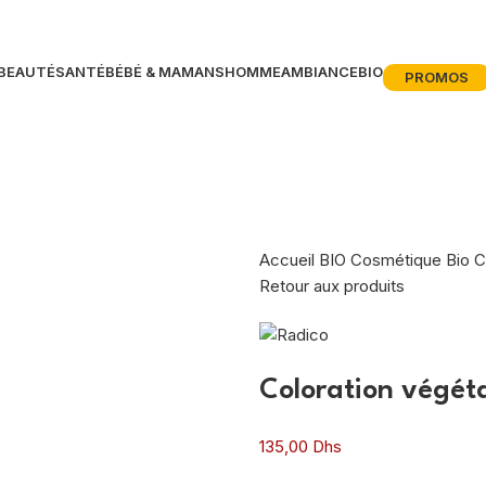
BEAUTÉ
SANTÉ
BÉBÉ & MAMANS
HOMME
AMBIANCE
BIO
PROMOS
Accueil
BIO
Cosmétique Bio
C
Retour aux produits
Coloration végét
135,00
Dhs