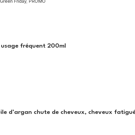
Green Friday
,
PROMO
r usage fréquent 200ml
uile d’argan chute de cheveux, cheveux fatigu