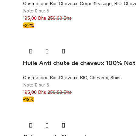
Cosmétique Bio
,
Cheveux
,
Corps & visage
,
BIO
,
Chev
Note
0
sur 5
195,00
Dhs
250,00
Dhs
-22%
Huile Anti chute de cheveux 100% Natu
Cosmétique Bio
,
Cheveux
,
BIO
,
Cheveux
,
Soins
Note
0
sur 5
195,00
Dhs
250,00
Dhs
-13%