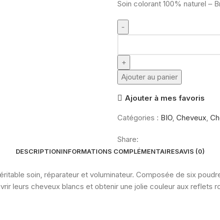
Soin colorant 100% naturel – B
quantité
de
Coloration
végétale
Ajouter au panier
Acajou
Ajouter à mes favoris
BIO
(100g)
Catégories :
BIO
,
Cheveux
,
Ch
Share:
DESCRIPTION
INFORMATIONS COMPLÉMENTAIRES
AVIS (0)
 véritable soin, réparateur et voluminateur. Composée de six poud
ir leurs cheveux blancs et obtenir une jolie couleur aux reflets r