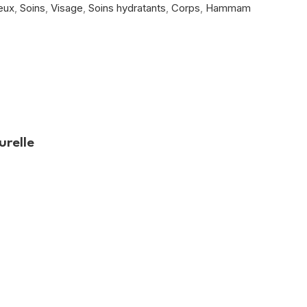
eux
,
Soins
,
Visage
,
Soins hydratants
,
Corps
,
Hammam
relle