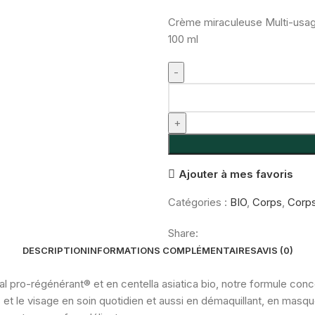
Crème miraculeuse Multi-usa
100 ml
quantité
de
Crème
miraculeuse
Multi-
Ajouter à mes favoris
usages
Catégories :
BIO
,
Corps
,
Corps
Share:
DESCRIPTION
INFORMATIONS COMPLÉMENTAIRES
AVIS (0)
 pro-régénérant® et en centella asiatica bio, notre formule conc
rps et le visage en soin quotidien et aussi en démaquillant, en masq