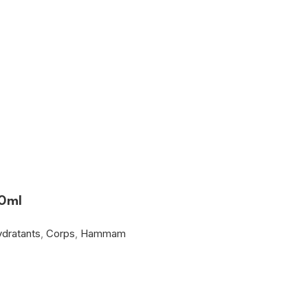
50ml
ydratants
,
Corps
,
Hammam