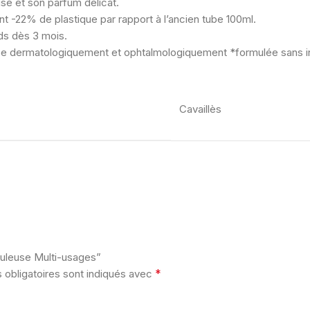
e et son parfum délicat.
 -22% de plastique par rapport à l’ancien tube 100ml.
nds dès 3 mois.
tée dermatologiquement et ophtalmologiquement *formulée sans in
Cavaillès
culeuse Multi-usages”
*
obligatoires sont indiqués avec