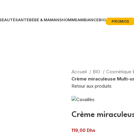
BEAUTÉ
SANTÉ
BÉBÉ & MAMANS
HOMME
AMBIANCE
BIO
PROMOS
Accueil
BIO
Cosmétique 
Crème miraculeuse Multi-
Retour aux produits
Crème miraculeus
119,00
Dhs