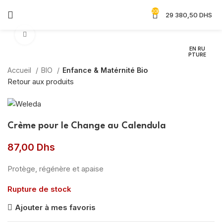
208
29 380,50
DHS
Agrandir
EN RU
PTURE
Accueil
BIO
Enfance & Matérnité Bio
Retour aux produits
Crème pour le Change au Calendula
87,00
Dhs
Protège, régénère et apaise
Rupture de stock
Ajouter à mes favoris