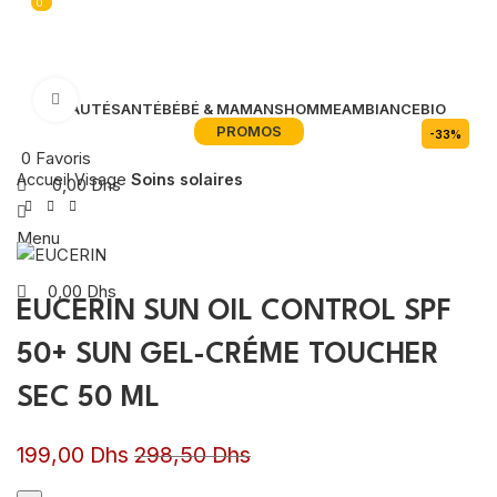
0
0
Agrandir
BEAUTÉ
SANTÉ
BÉBÉ & MAMANS
HOMME
AMBIANCE
BIO
PROMOS
-33%
0
Favoris
Accueil
Visage
Soins solaires
0,00
Dhs
Menu
0,00
Dhs
EUCERIN SUN OIL CONTROL SPF
50+ SUN GEL-CRÉME TOUCHER
SEC 50 ML
199,00
Dhs
298,50
Dhs