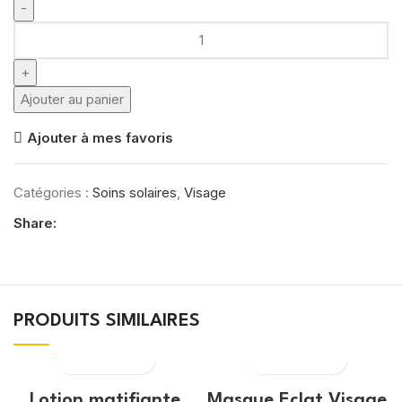
quantité
de
EUCERIN
SUN
Ajouter au panier
OIL
Ajouter à mes favoris
CONTROL
SPF
50+
Catégories :
Soins solaires
,
Visage
SUN
Share:
GEL-
CRÉME
TOUCHER
SEC
50
PRODUITS SIMILAIRES
ML
Lotion matifiante
Masque Eclat Visage