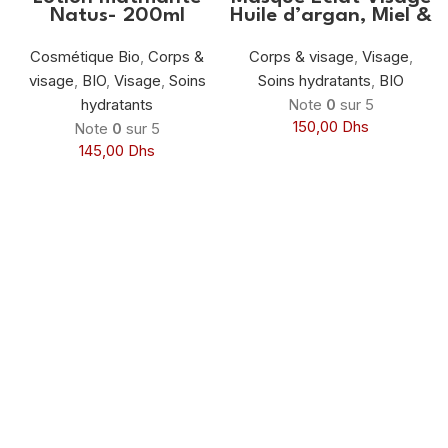
Natus- 200ml
Huile d’argan, Miel &
Extrait de safran
100ml
Cosmétique Bio
,
Corps &
Corps & visage
,
Visage
,
visage
,
BIO
,
Visage
,
Soins
Soins hydratants
,
BIO
hydratants
Note
0
sur 5
150,00
Dhs
Note
0
sur 5
145,00
Dhs