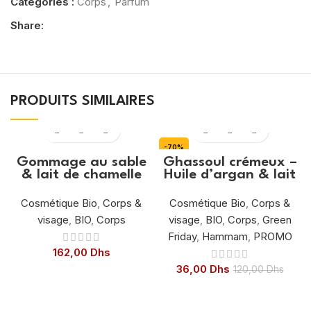
Catégories :
Corps
,
Parfum
Share:
PRODUITS SIMILAIRES
-70%
Gommage au sable
Ghassoul crémeux –
& lait de chamelle
Huile d’argan & lait
de chamelle Natus
-100ml
Cosmétique Bio
,
Corps &
Cosmétique Bio
,
Corps &
visage
,
BIO
,
Corps
visage
,
BIO
,
Corps
,
Green
Friday
,
Hammam
,
PROMO
162,00
Dhs
36,00
Dhs
120,00
Dhs