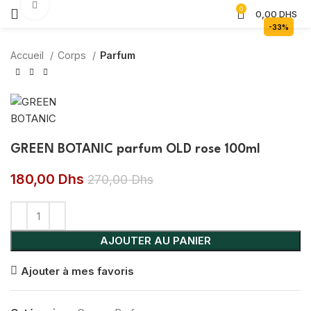
Agrandir
0
0,00
DHS
-33%
Accueil
Corps
Parfum
GREEN BOTANIC parfum OLD rose 100ml
180,00
Dhs
270,00
Dhs
AJOUTER AU PANIER
Ajouter à mes favoris