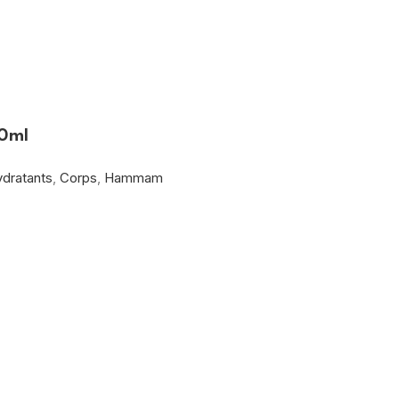
50ml
ydratants
,
Corps
,
Hammam