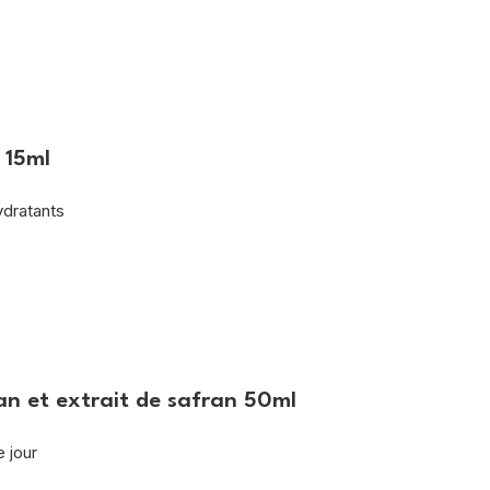
 15ml
ydratants
an et extrait de safran 50ml
e jour