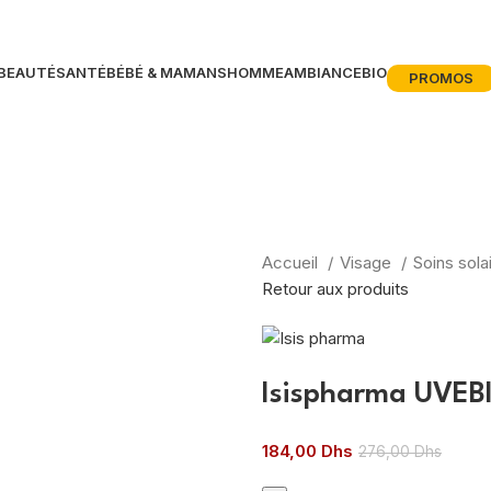
BEAUTÉ
SANTÉ
BÉBÉ & MAMANS
HOMME
AMBIANCE
BIO
PROMOS
Accueil
Visage
Soins sola
Retour aux produits
Isispharma UVEBl
184,00
Dhs
276,00
Dhs