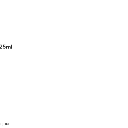
125ml
e jour