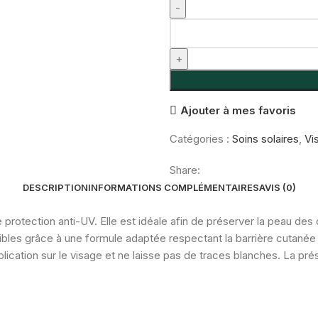
quantité
de
Isispharma
UVEBlock
Fluide
Ajouter à mes favoris
Spf50+
Catégories :
Soins solaires
,
Vi
Share:
DESCRIPTION
INFORMATIONS COMPLÉMENTAIRES
AVIS (0)
 protection anti-UV. Elle est idéale afin de préserver la peau des c
sibles grâce à une formule adaptée respectant la barrière cutanée
lication sur le visage et ne laisse pas de traces blanches. La p