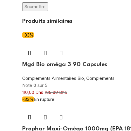
Produits similaires
-33%
Mgd Bio oméga 3 90 Capsules
Complements Alimentaires Bio
,
Compléments
Note
0
sur 5
110,00
Dhs
165,00
Dhs
-33%
En rupture
Prophar Maxi-Oméga 1000mg (EPA 18%