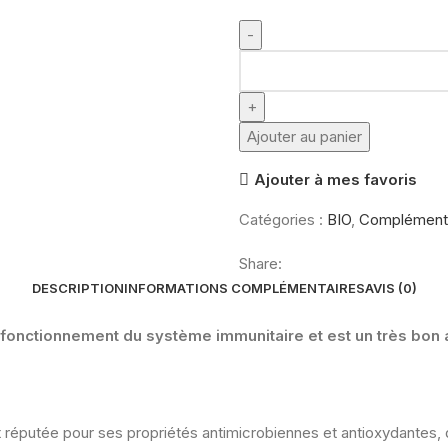
quantité
de
PROPHAR-
Propolis
Ajouter au panier
B100
Ajouter à mes favoris
gélules
Catégories :
BIO
,
Complément
Share:
DESCRIPTION
INFORMATIONS COMPLÉMENTAIRES
AVIS (0)
fonctionnement du système immunitaire et est un très bon 
 réputée pour ses propriétés antimicrobiennes et antioxydantes, 