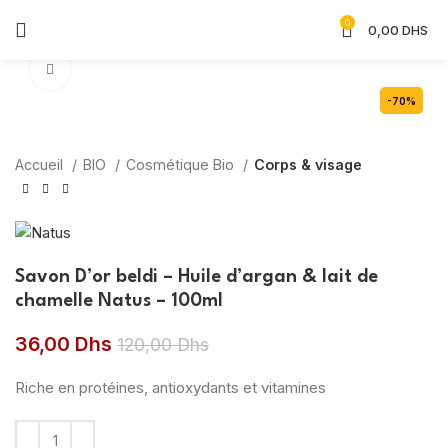
0
0,00
DHS
Agrandir
-70%
Accueil
BIO
Cosmétique Bio
Corps & visage
Savon D’or beldi – Huile d’argan & lait de
chamelle Natus – 100ml
36,00
Dhs
120,00
Dhs
Riche en protéines, antioxydants et vitamines