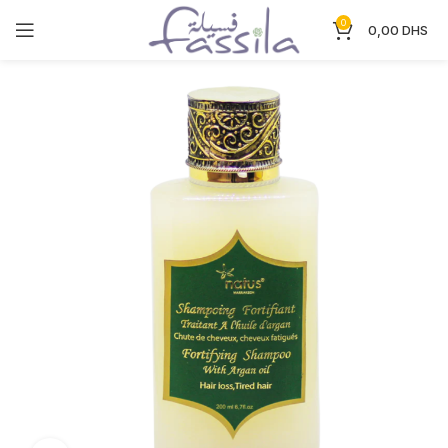
0
0,00
DHS