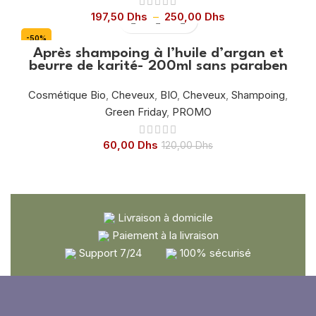
Plage
197,50
Dhs
–
250,00
Dhs
de
-50%
prix :
Après shampoing à l’huile d’argan et
197,50 Dhs
beurre de karité- 200ml sans paraben
à
250,00 Dhs
Cosmétique Bio
,
Cheveux
,
BIO
,
Cheveux
,
Shampoing
,
Green Friday
,
PROMO
60,00
Dhs
120,00
Dhs
Livraison à domicile
Paiement à la livraison
Support 7/24
100% sécurisé