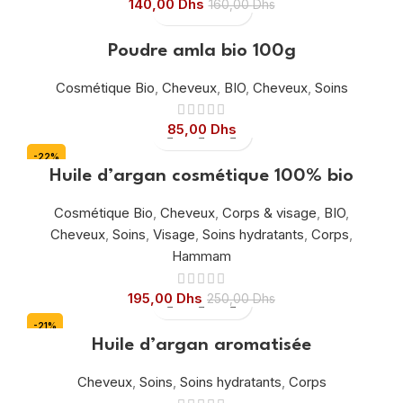
140,00
Dhs
160,00
Dhs
Poudre amla bio 100g
Cosmétique Bio
,
Cheveux
,
BIO
,
Cheveux
,
Soins
85,00
Dhs
-22%
Huile d’argan cosmétique 100% bio
Cosmétique Bio
,
Cheveux
,
Corps & visage
,
BIO
,
Cheveux
,
Soins
,
Visage
,
Soins hydratants
,
Corps
,
Hammam
195,00
Dhs
250,00
Dhs
-21%
Huile d’argan aromatisée
Cheveux
,
Soins
,
Soins hydratants
,
Corps