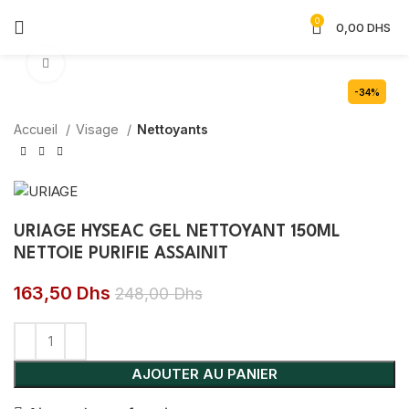
0
0,00
DHS
Agrandir
-34%
Accueil
Visage
Nettoyants
URIAGE HYSEAC GEL NETTOYANT 150ML
NETTOIE PURIFIE ASSAINIT
163,50
Dhs
248,00
Dhs
AJOUTER AU PANIER