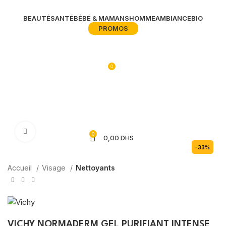
BEAUTÉ
SANTÉ
BÉBÉ & MAMANS
HOMME
AMBIANCE
BIO
PROMOS
0
Agrandir
0
0,00
DHS
-33%
Accueil
Visage
Nettoyants
VICHY NORMADERM GEL PURIFIANT INTENSE