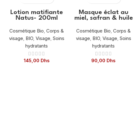
Lotion matifiante
Masque éclat au
Natus- 200ml
miel, safran & huile
d’argan – 100ml
Cosmétique Bio
,
Corps &
Cosmétique Bio
,
Corps &
visage
,
BIO
,
Visage
,
Soins
visage
,
BIO
,
Visage
,
Soins
hydratants
hydratants
145,00
Dhs
90,00
Dhs