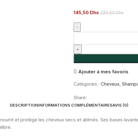
145,50
Dhs
220,50
Dhs
quantité
de
ACM
NOVOPHANE
SHAMPOING
Ajouter à mes favoris
ULTRAS
NUTRITIF
Catégories :
Cheveux
,
Shampo
200
ML
Share:
DESCRIPTION
INFORMATIONS COMPLÉMENTAIRES
AVIS (0)
nourrit et protège les cheveux secs et abîmés. Ses bases lavant
libre.