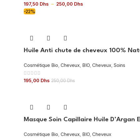
Plage
197,50
Dhs
–
250,00
Dhs
de
-22%
prix :
197,50 Dhs
à
250,00 Dhs
Huile Anti chute de cheveux 100% Natu
Cosmétique Bio
,
Cheveux
,
BIO
,
Cheveux
,
Soins
195,00
Dhs
250,00
Dhs
Masque Soin Capillaire Huile D’Argan 
Cosmétique Bio
,
Cheveux
,
BIO
,
Cheveux