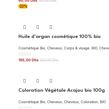
60,00
Dhs
120,00
Dhs
-22%
Huile d’argan cosmétique 100% bio
Cosmétique Bio
,
Cheveux
,
Corps & visage
,
BIO
,
Chev
195,00
Dhs
250,00
Dhs
Coloration Végétale Acajou bio 100g
Cosmétique Bio
,
Cheveux
,
Cheveux
,
Coloration
,
BIO