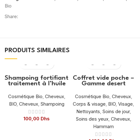
Bio
Share:
PRODUITS SIMILAIRES
Shampoing fortifiant
Coffret vide poche –
traitement à l’huile
Gamme desert
d’argan chute de
Natus
cheveux, cheveux
Cosmétique Bio
,
Cheveux
,
Cosmétique Bio
,
Cheveux
,
fatigués 200ml
BIO
,
Cheveux
,
Shampoing
Corps & visage
,
BIO
,
Visage
,
Nettoyants
,
Soins de jour
,
100,00
Dhs
Soins des yeux
,
Cheveux
,
Hammam