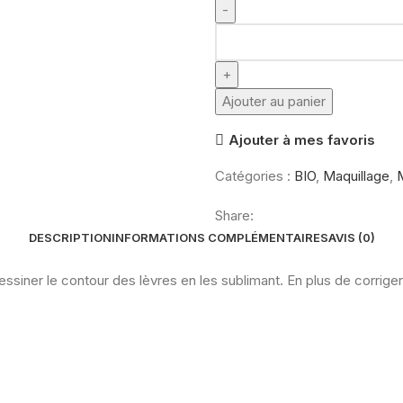
quantité
de
Benecos
Natural
Ajouter au panier
Lipliner
Ajouter à mes favoris
berry
Catégories :
BIO
,
Maquillage
,
Share:
DESCRIPTION
INFORMATIONS COMPLÉMENTAIRES
AVIS (0)
ner le contour des lèvres en les sublimant. En plus de corriger, 