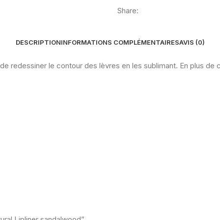
Share:
DESCRIPTION
INFORMATIONS COMPLÉMENTAIRES
AVIS (0)
edessiner le contour des lèvres en les sublimant. En plus de corr
ural Lipliner sandalwood”