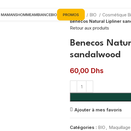
& MAMANS
HOMME
AMBIANCE
BIO
PROMOS
Accueil
BIO
Cosmétique B
Benecos Natural Lipliner sa
Retour aux produits
Benecos Natura
sandalwood
60,00
Dhs
Ajouter à mes favoris
Catégories :
BIO
,
Maquillage