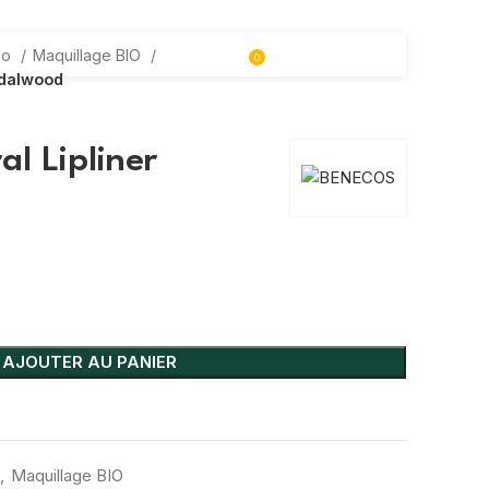
io
Maquillage BIO
0
ndalwood
l Lipliner
AJOUTER AU PANIER
,
Maquillage BIO