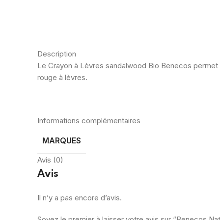
Description
Le Crayon à Lèvres sandalwood Bio Benecos permet de r
rouge à lèvres.
Informations complémentaires
MARQUES
Avis (0)
Avis
Il n’y a pas encore d’avis.
Soyez le premier à laisser votre avis sur “Benecos Nat