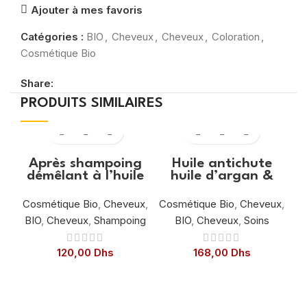
Ajouter à mes favoris
Catégories :
BIO
,
Cheveux
,
Cheveux
,
Coloration
,
Cosmétique Bio
Share:
PRODUITS SIMILAIRES
Après shampoing
Huile antichute
démêlant à l’huile
huile d’argan &
d’argan et beurre
huiles essentielles
de karité 200 ml
100 ml
Cosmétique Bio
,
Cheveux
,
Cosmétique Bio
,
Cheveux
,
BIO
,
Cheveux
,
Shampoing
BIO
,
Cheveux
,
Soins
120,00
Dhs
168,00
Dhs