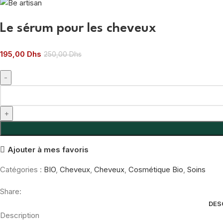
Le sérum pour les cheveux
195,00
Dhs
250,00
Dhs
quantité
de
Le
sérum
pour
Ajouter à mes favoris
les
cheveux
Catégories :
BIO
,
Cheveux
,
Cheveux
,
Cosmétique Bio
,
Soins
Share:
DES
Description