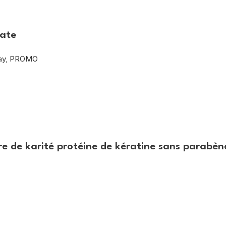
fate
ay
,
PROMO
e de karité protéine de kératine sans parabèn