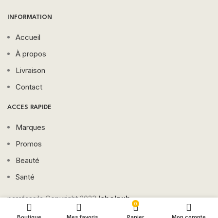
INFORMATION
Accueil
À propos
Livraison
Contact
ACCES RAPIDE
Marques
Promos
Beauté
Santé
parafassila Copyright
2023
labelpub
0
Boutique
Mes favoris
Panier
Mon compte