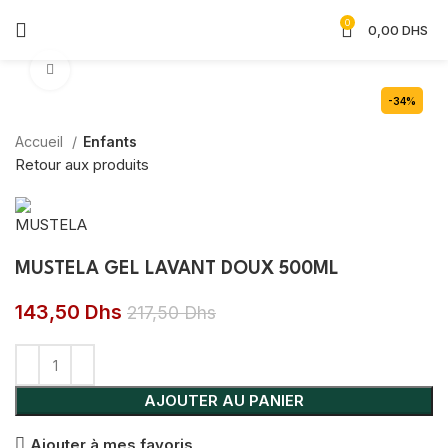
0
0,00
DHS
Agrandir
-34%
Accueil
Enfants
Retour aux produits
MUSTELA GEL LAVANT DOUX 500ML
143,50
Dhs
217,50
Dhs
AJOUTER AU PANIER
Ajouter à mes favoris