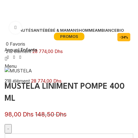
Agrandir
BEAUTÉ
SANTÉ
BÉBÉ & MAMANS
HOMME
AMBIANCE
BIO
PROMOS
-34%
0
Favoris
Accueil
Enfants
218
élément
28 774,00
Dhs
Menu
218
élément
28 774,00
Dhs
MUSTELA LINIMENT POMPE 400
ML
98,00
Dhs
148,50
Dhs
quantité