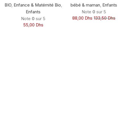
TRES SENSIBLE 40
BIO
,
Enfance & Matérnité Bio
,
bébé & maman
,
Enfants
ML
Enfants
Note
0
sur 5
88,00
Dhs
133,50
Dhs
Note
0
sur 5
55,00
Dhs