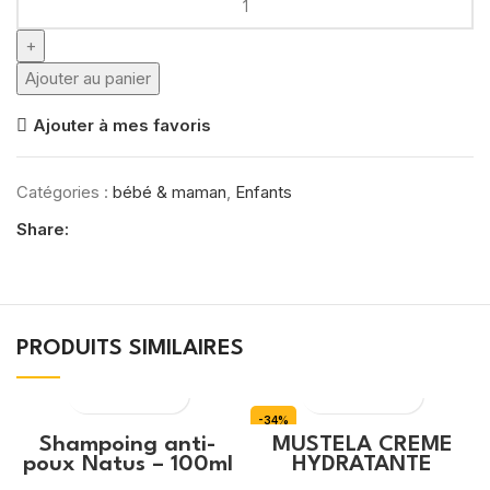
de
MUSTELA
LINIMENT
Ajouter au panier
POMPE
Ajouter à mes favoris
400
ML
Catégories :
bébé & maman
,
Enfants
Share:
PRODUITS SIMILAIRES
-34%
Shampoing anti-
MUSTELA CREME
poux Natus – 100ml
HYDRATANTE
APAISANTE PEAU