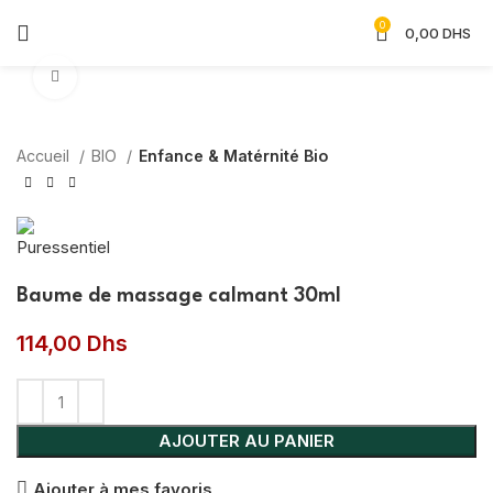
0
0,00
DHS
Agrandir
Accueil
BIO
Enfance & Matérnité Bio
Baume de massage calmant 30ml
114,00
Dhs
AJOUTER AU PANIER
Ajouter à mes favoris