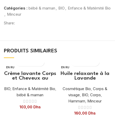
Catégories :
bébé & maman
,
BIO
,
Enfance & Matérnité Bio
,
Minceur
Share:
PRODUITS SIMILAIRES
EN RU
EN RU
PTURE
PTURE
Crème lavante Corps
Huile relaxante à la
et Cheveux au
Lavande
Calendula
BIO
,
Enfance & Matérnité Bio
,
Cosmétique Bio
,
Corps &
bébé & maman
visage
,
BIO
,
Corps
,
Hammam
,
Minceur
103,00
Dhs
160,00
Dhs